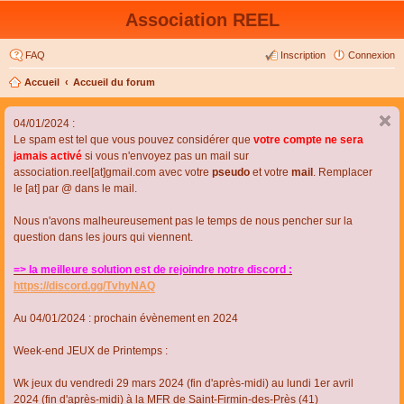
Association REEL
FAQ
Inscription
Connexion
Accueil
Accueil du forum
04/01/2024 :
Le spam est tel que vous pouvez considérer que
votre compte ne sera
jamais activé
si vous n'envoyez pas un mail sur
association.reel[at]gmail.com avec votre
pseudo
et votre
mail
. Remplacer
le [at] par @ dans le mail.
Nous n'avons malheureusement pas le temps de nous pencher sur la
question dans les jours qui viennent.
=> la meilleure solution est de rejoindre notre discord :
https://discord.gg/TvhyNAQ
Au 04/01/2024 : prochain évènement en 2024
Week-end JEUX de Printemps :
Wk jeux du vendredi 29 mars 2024 (fin d'après-midi) au lundi 1er avril
2024 (fin d'après-midi) à la MFR de Saint-Firmin-des-Près (41)