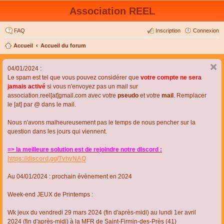
Association REEL
FAQ
Inscription
Connexion
Accueil
Accueil du forum
04/01/2024 :
Le spam est tel que vous pouvez considérer que
votre compte ne sera
jamais activé
si vous n'envoyez pas un mail sur
association.reel[at]gmail.com avec votre
pseudo
et votre
mail
. Remplacer
le [at] par @ dans le mail.
Nous n'avons malheureusement pas le temps de nous pencher sur la
question dans les jours qui viennent.
=> la meilleure solution est de rejoindre notre discord :
https://discord.gg/TvhyNAQ
Au 04/01/2024 : prochain évènement en 2024
Week-end JEUX de Printemps :
Wk jeux du vendredi 29 mars 2024 (fin d'après-midi) au lundi 1er avril
2024 (fin d'après-midi) à la MFR de Saint-Firmin-des-Près (41)