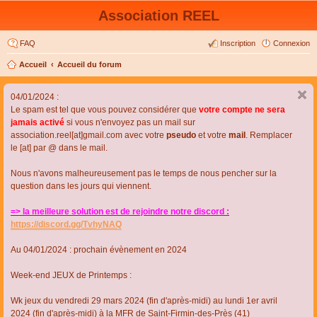
Association REEL
FAQ
Inscription
Connexion
Accueil
Accueil du forum
04/01/2024 :
Le spam est tel que vous pouvez considérer que
votre compte ne sera
jamais activé
si vous n'envoyez pas un mail sur
association.reel[at]gmail.com avec votre
pseudo
et votre
mail
. Remplacer
le [at] par @ dans le mail.
Nous n'avons malheureusement pas le temps de nous pencher sur la
question dans les jours qui viennent.
=> la meilleure solution est de rejoindre notre discord :
https://discord.gg/TvhyNAQ
Au 04/01/2024 : prochain évènement en 2024
Week-end JEUX de Printemps :
Wk jeux du vendredi 29 mars 2024 (fin d'après-midi) au lundi 1er avril
2024 (fin d'après-midi) à la MFR de Saint-Firmin-des-Près (41)