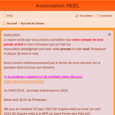
Association REEL
FAQ
Inscription
Connexion
Accueil
Accueil du forum
04/01/2024 :
Le spam est tel que vous pouvez considérer que
votre compte ne sera
jamais activé
si vous n'envoyez pas un mail sur
association.reel[at]gmail.com avec votre
pseudo
et votre
mail
. Remplacer
le [at] par @ dans le mail.
Nous n'avons malheureusement pas le temps de nous pencher sur la
question dans les jours qui viennent.
=> la meilleure solution est de rejoindre notre discord :
https://discord.gg/TvhyNAQ
Au 04/01/2024 : prochain évènement en 2024
Week-end JEUX de Printemps :
Wk jeux du vendredi 29 mars 2024 (fin d'après-midi) au lundi 1er avril
2024 (fin d'après-midi) à la MFR de Saint-Firmin-des-Près (41)