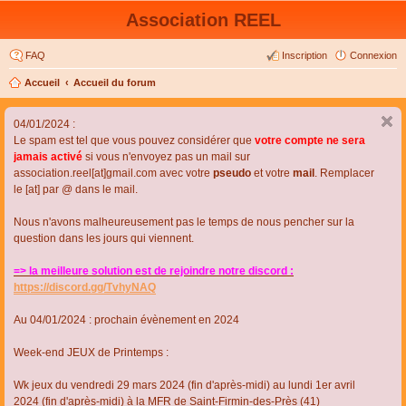
Association REEL
FAQ
Inscription
Connexion
Accueil
Accueil du forum
04/01/2024 :
Le spam est tel que vous pouvez considérer que
votre compte ne sera
jamais activé
si vous n'envoyez pas un mail sur
association.reel[at]gmail.com avec votre
pseudo
et votre
mail
. Remplacer
le [at] par @ dans le mail.
Nous n'avons malheureusement pas le temps de nous pencher sur la
question dans les jours qui viennent.
=> la meilleure solution est de rejoindre notre discord :
https://discord.gg/TvhyNAQ
Au 04/01/2024 : prochain évènement en 2024
Week-end JEUX de Printemps :
Wk jeux du vendredi 29 mars 2024 (fin d'après-midi) au lundi 1er avril
2024 (fin d'après-midi) à la MFR de Saint-Firmin-des-Près (41)