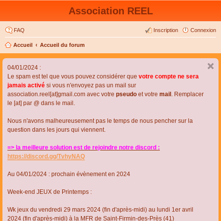
Association REEL
FAQ
Inscription
Connexion
Accueil
Accueil du forum
04/01/2024 :
Le spam est tel que vous pouvez considérer que
votre compte ne sera
jamais activé
si vous n'envoyez pas un mail sur
association.reel[at]gmail.com avec votre
pseudo
et votre
mail
. Remplacer
le [at] par @ dans le mail.
Nous n'avons malheureusement pas le temps de nous pencher sur la
question dans les jours qui viennent.
=> la meilleure solution est de rejoindre notre discord :
https://discord.gg/TvhyNAQ
Au 04/01/2024 : prochain évènement en 2024
Week-end JEUX de Printemps :
Wk jeux du vendredi 29 mars 2024 (fin d'après-midi) au lundi 1er avril
2024 (fin d'après-midi) à la MFR de Saint-Firmin-des-Près (41)