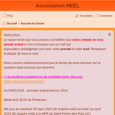
Association REEL
FAQ
Inscription
Connexion
Accueil
Accueil du forum
04/01/2024 :
Le spam est tel que vous pouvez considérer que
votre compte ne sera
jamais activé
si vous n'envoyez pas un mail sur
association.reel[at]gmail.com avec votre
pseudo
et votre
mail
. Remplacer
le [at] par @ dans le mail.
Nous n'avons malheureusement pas le temps de nous pencher sur la
question dans les jours qui viennent.
=> la meilleure solution est de rejoindre notre discord :
https://discord.gg/TvhyNAQ
Au 04/01/2024 : prochain évènement en 2024
Week-end JEUX de Printemps :
Wk jeux du vendredi 29 mars 2024 (fin d'après-midi) au lundi 1er avril
2024 (fin d'après-midi) à la MFR de Saint-Firmin-des-Près (41)