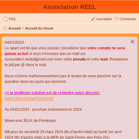
Association REEL
FAQ
Inscription
Connexion
Accueil
Accueil du forum
04/01/2024 :
Le spam est tel que vous pouvez considérer que
votre compte ne sera
jamais activé
si vous n'envoyez pas un mail sur
association.reel[at]gmail.com avec votre
pseudo
et votre
mail
. Remplacer
le [at] par @ dans le mail.
Nous n'avons malheureusement pas le temps de nous pencher sur la
question dans les jours qui viennent.
=> la meilleure solution est de rejoindre notre discord :
https://discord.gg/TvhyNAQ
Au 04/01/2024 : prochain évènement en 2024
Week-end JEUX de Printemps :
Wk jeux du vendredi 29 mars 2024 (fin d'après-midi) au lundi 1er avril
2024 (fin d'après-midi) à la MFR de Saint-Firmin-des-Près (41)