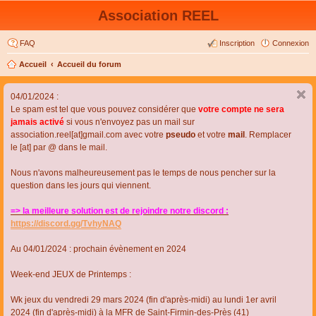
Association REEL
FAQ
Inscription
Connexion
Accueil
Accueil du forum
04/01/2024 :
Le spam est tel que vous pouvez considérer que
votre compte ne sera
jamais activé
si vous n'envoyez pas un mail sur
association.reel[at]gmail.com avec votre
pseudo
et votre
mail
. Remplacer
le [at] par @ dans le mail.
Nous n'avons malheureusement pas le temps de nous pencher sur la
question dans les jours qui viennent.
=> la meilleure solution est de rejoindre notre discord :
https://discord.gg/TvhyNAQ
Au 04/01/2024 : prochain évènement en 2024
Week-end JEUX de Printemps :
Wk jeux du vendredi 29 mars 2024 (fin d'après-midi) au lundi 1er avril
2024 (fin d'après-midi) à la MFR de Saint-Firmin-des-Près (41)