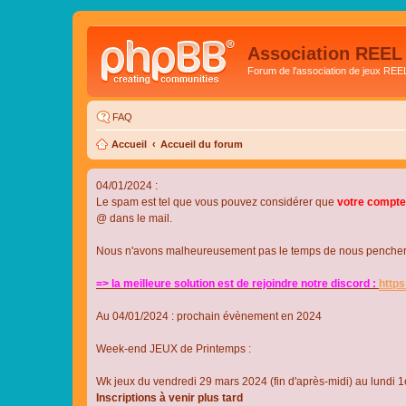
Association REEL
Forum de l'association de jeux REE
FAQ
Accueil
Accueil du forum
04/01/2024 :
Le spam est tel que vous pouvez considérer que
votre compte
@ dans le mail.
Nous n'avons malheureusement pas le temps de nous pencher su
=> la meilleure solution est de rejoindre notre discord :
http
Au 04/01/2024 : prochain évènement en 2024
Week-end JEUX de Printemps :
Wk jeux du vendredi 29 mars 2024 (fin d'après-midi) au lundi 1e
Inscriptions à venir plus tard