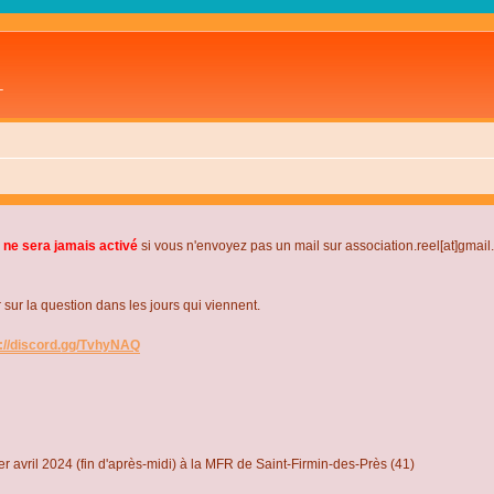
L
 ne sera jamais activé
si vous n'envoyez pas un mail sur association.reel[at]gmai
r la question dans les jours qui viennent.
s://discord.gg/TvhyNAQ
r avril 2024 (fin d'après-midi) à la MFR de Saint-Firmin-des-Près (41)