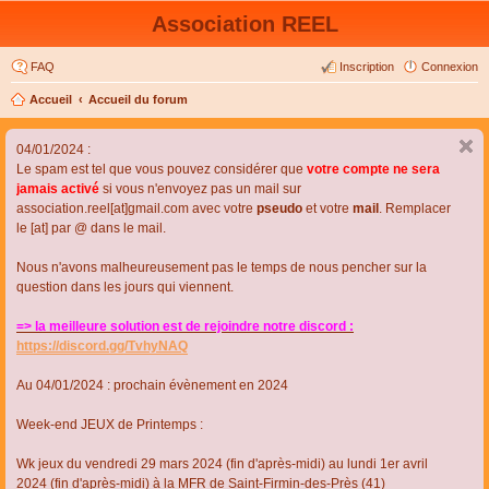
Association REEL
FAQ
Inscription
Connexion
Accueil
Accueil du forum
04/01/2024 :
Le spam est tel que vous pouvez considérer que
votre compte ne sera
jamais activé
si vous n'envoyez pas un mail sur
association.reel[at]gmail.com avec votre
pseudo
et votre
mail
. Remplacer
le [at] par @ dans le mail.
Nous n'avons malheureusement pas le temps de nous pencher sur la
question dans les jours qui viennent.
=> la meilleure solution est de rejoindre notre discord :
https://discord.gg/TvhyNAQ
Au 04/01/2024 : prochain évènement en 2024
Week-end JEUX de Printemps :
Wk jeux du vendredi 29 mars 2024 (fin d'après-midi) au lundi 1er avril
2024 (fin d'après-midi) à la MFR de Saint-Firmin-des-Près (41)