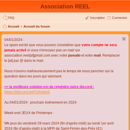
Association REEL
FAQ
Inscription
Connexion
Accueil
Accueil du forum
04/01/2024 :
Le spam est tel que vous pouvez considérer que
votre compte ne sera
jamais activé
si vous n'envoyez pas un mail sur
association.reel[at]gmail.com avec votre
pseudo
et votre
mail
. Remplacer
le [at] par @ dans le mail.
Nous n'avons malheureusement pas le temps de nous pencher sur la
question dans les jours qui viennent.
=> la meilleure solution est de rejoindre notre discord :
https://discord.gg/TvhyNAQ
Au 04/01/2024 : prochain évènement en 2024
Week-end JEUX de Printemps :
Wk jeux du vendredi 29 mars 2024 (fin d'après-midi) au lundi 1er avril
2024 (fin d'après-midi) à la MFR de Saint-Firmin-des-Près (41)