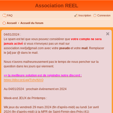
Association REEL
FAQ
Inscription
Connexion
Accueil
Accueil du forum
04/01/2024 :
Le spam est tel que vous pouvez considérer que
votre compte ne sera
jamais activé
si vous n'envoyez pas un mail sur
association.reel[at]gmail.com avec votre
pseudo
et votre
mail
. Remplacer
le [at] par @ dans le mail.
Nous n'avons malheureusement pas le temps de nous pencher sur la
question dans les jours qui viennent.
=> la meilleure solution est de rejoindre notre discord :
https://discord.gg/TvhyNAQ
Au 04/01/2024 : prochain évènement en 2024
Week-end JEUX de Printemps :
Wk jeux du vendredi 29 mars 2024 (fin d'après-midi) au lundi 1er avril
2024 (fin d'après-midi) à la MFR de Saint-Firmin-des-Près (41)