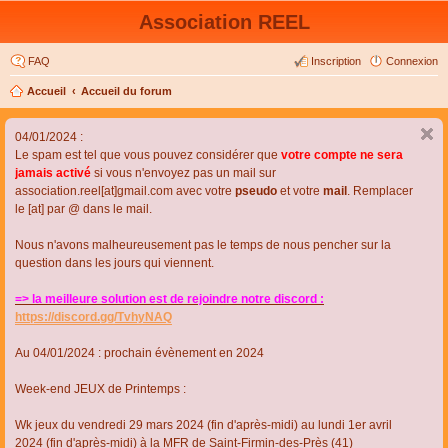
Association REEL
FAQ
Inscription
Connexion
Accueil
Accueil du forum
04/01/2024 :
Le spam est tel que vous pouvez considérer que
votre compte ne sera
jamais activé
si vous n'envoyez pas un mail sur
association.reel[at]gmail.com avec votre
pseudo
et votre
mail
. Remplacer
le [at] par @ dans le mail.
Nous n'avons malheureusement pas le temps de nous pencher sur la
question dans les jours qui viennent.
=> la meilleure solution est de rejoindre notre discord :
https://discord.gg/TvhyNAQ
Au 04/01/2024 : prochain évènement en 2024
Week-end JEUX de Printemps :
Wk jeux du vendredi 29 mars 2024 (fin d'après-midi) au lundi 1er avril
2024 (fin d'après-midi) à la MFR de Saint-Firmin-des-Près (41)