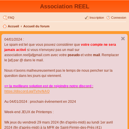
Association REEL
FAQ
Inscription
Connexion
Accueil
Accueil du forum
04/01/2024 :
Le spam est tel que vous pouvez considérer que
votre compte ne sera
jamais activé
si vous n'envoyez pas un mail sur
association.reel[at]gmail.com avec votre
pseudo
et votre
mail
. Remplacer
le [at] par @ dans le mail.
Nous n'avons malheureusement pas le temps de nous pencher sur la
question dans les jours qui viennent.
=> la meilleure solution est de rejoindre notre discord :
https://discord.gg/TvhyNAQ
Au 04/01/2024 : prochain évènement en 2024
Week-end JEUX de Printemps :
Wk jeux du vendredi 29 mars 2024 (fin d'après-midi) au lundi 1er avril
2024 (fin d'après-midi) à la MFR de Saint-Firmin-des-Près (41)