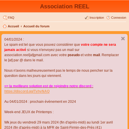
Association REEL
FAQ
Inscription
Connexion
Accueil
Accueil du forum
04/01/2024 :
Le spam est tel que vous pouvez considérer que
votre compte ne sera
jamais activé
si vous n'envoyez pas un mail sur
association.reel[at]gmail.com avec votre
pseudo
et votre
mail
. Remplacer
le [at] par @ dans le mail.
Nous n'avons malheureusement pas le temps de nous pencher sur la
question dans les jours qui viennent.
=> la meilleure solution est de rejoindre notre discord :
https://discord.gg/TvhyNAQ
Au 04/01/2024 : prochain évènement en 2024
Week-end JEUX de Printemps :
Wk jeux du vendredi 29 mars 2024 (fin d'après-midi) au lundi 1er avril
2024 (fin d'après-midi) à la MFR de Saint-Firmin-des-Près (41)