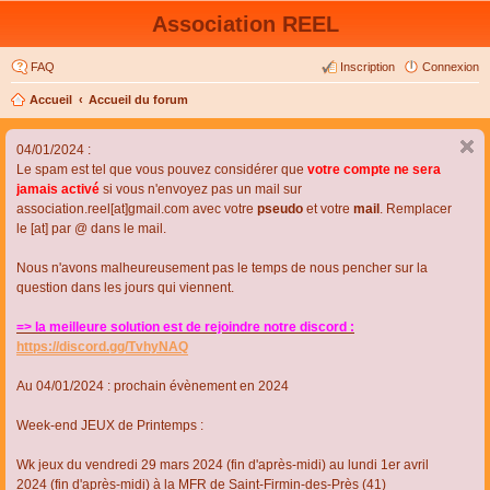
Association REEL
FAQ
Inscription
Connexion
Accueil
Accueil du forum
04/01/2024 :
Le spam est tel que vous pouvez considérer que
votre compte ne sera
jamais activé
si vous n'envoyez pas un mail sur
association.reel[at]gmail.com avec votre
pseudo
et votre
mail
. Remplacer
le [at] par @ dans le mail.
Nous n'avons malheureusement pas le temps de nous pencher sur la
question dans les jours qui viennent.
=> la meilleure solution est de rejoindre notre discord :
https://discord.gg/TvhyNAQ
Au 04/01/2024 : prochain évènement en 2024
Week-end JEUX de Printemps :
Wk jeux du vendredi 29 mars 2024 (fin d'après-midi) au lundi 1er avril
2024 (fin d'après-midi) à la MFR de Saint-Firmin-des-Près (41)