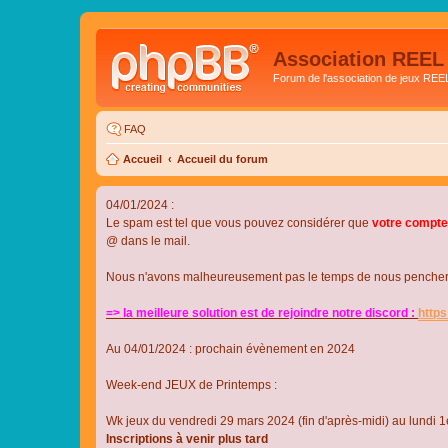
Association REEL
Forum de l'association de jeux REE
FAQ
Accueil
Accueil du forum
04/01/2024 :
Le spam est tel que vous pouvez considérer que
votre compte
@ dans le mail.
Nous n'avons malheureusement pas le temps de nous pencher su
=> la meilleure solution est de rejoindre notre discord :
http
Au 04/01/2024 : prochain évènement en 2024
Week-end JEUX de Printemps :
Wk jeux du vendredi 29 mars 2024 (fin d'après-midi) au lundi 1e
Inscriptions à venir plus tard