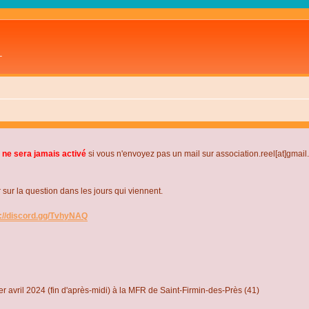
L
 ne sera jamais activé
si vous n'envoyez pas un mail sur association.reel[at]gmai
r la question dans les jours qui viennent.
s://discord.gg/TvhyNAQ
r avril 2024 (fin d'après-midi) à la MFR de Saint-Firmin-des-Près (41)