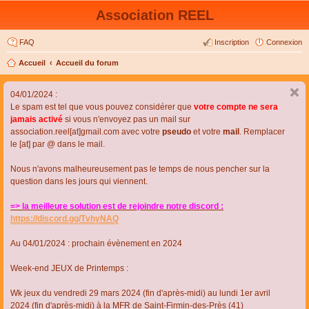
Association REEL
FAQ
Inscription
Connexion
Accueil
Accueil du forum
04/01/2024 :
Le spam est tel que vous pouvez considérer que
votre compte ne sera
jamais activé
si vous n'envoyez pas un mail sur
association.reel[at]gmail.com avec votre
pseudo
et votre
mail
. Remplacer
le [at] par @ dans le mail.
Nous n'avons malheureusement pas le temps de nous pencher sur la
question dans les jours qui viennent.
=> la meilleure solution est de rejoindre notre discord :
https://discord.gg/TvhyNAQ
Au 04/01/2024 : prochain évènement en 2024
Week-end JEUX de Printemps :
Wk jeux du vendredi 29 mars 2024 (fin d'après-midi) au lundi 1er avril
2024 (fin d'après-midi) à la MFR de Saint-Firmin-des-Près (41)