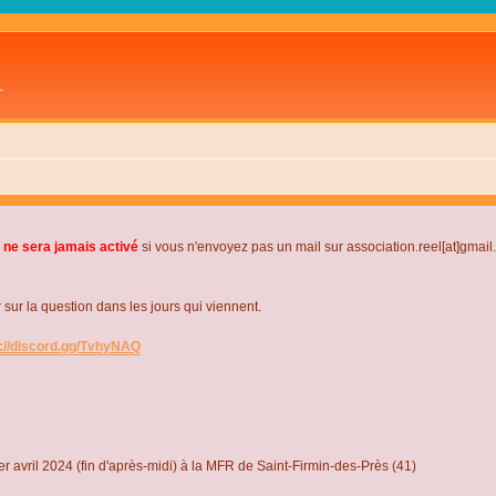
L
 ne sera jamais activé
si vous n'envoyez pas un mail sur association.reel[at]gmai
r la question dans les jours qui viennent.
s://discord.gg/TvhyNAQ
r avril 2024 (fin d'après-midi) à la MFR de Saint-Firmin-des-Près (41)