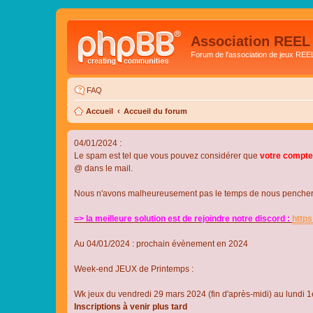
Association REEL
Forum de l'association de jeux REE
FAQ
Accueil
Accueil du forum
04/01/2024 :
Le spam est tel que vous pouvez considérer que
votre compte
@ dans le mail.
Nous n'avons malheureusement pas le temps de nous pencher su
=> la meilleure solution est de rejoindre notre discord :
http
Au 04/01/2024 : prochain évènement en 2024
Week-end JEUX de Printemps :
Wk jeux du vendredi 29 mars 2024 (fin d'après-midi) au lundi 1e
Inscriptions à venir plus tard