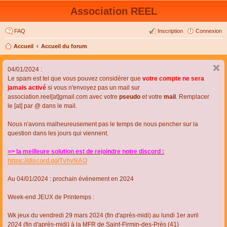
Association REEL
FAQ
Inscription
Connexion
Accueil
Accueil du forum
04/01/2024 :
Le spam est tel que vous pouvez considérer que
votre compte ne sera
jamais activé
si vous n'envoyez pas un mail sur
association.reel[at]gmail.com avec votre
pseudo
et votre
mail
. Remplacer
le [at] par @ dans le mail.
Nous n'avons malheureusement pas le temps de nous pencher sur la
question dans les jours qui viennent.
=> la meilleure solution est de rejoindre notre discord :
https://discord.gg/TvhyNAQ
Au 04/01/2024 : prochain évènement en 2024
Week-end JEUX de Printemps :
Wk jeux du vendredi 29 mars 2024 (fin d'après-midi) au lundi 1er avril
2024 (fin d'après-midi) à la MFR de Saint-Firmin-des-Près (41)