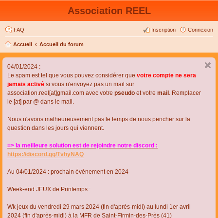
Association REEL
FAQ
Inscription
Connexion
Accueil
Accueil du forum
04/01/2024 :
Le spam est tel que vous pouvez considérer que
votre compte ne sera
jamais activé
si vous n'envoyez pas un mail sur
association.reel[at]gmail.com avec votre
pseudo
et votre
mail
. Remplacer
le [at] par @ dans le mail.
Nous n'avons malheureusement pas le temps de nous pencher sur la
question dans les jours qui viennent.
=> la meilleure solution est de rejoindre notre discord :
https://discord.gg/TvhyNAQ
Au 04/01/2024 : prochain évènement en 2024
Week-end JEUX de Printemps :
Wk jeux du vendredi 29 mars 2024 (fin d'après-midi) au lundi 1er avril
2024 (fin d'après-midi) à la MFR de Saint-Firmin-des-Près (41)