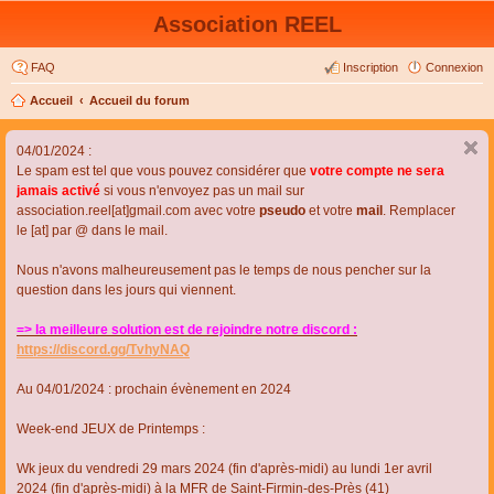
Association REEL
FAQ
Inscription
Connexion
Accueil
Accueil du forum
04/01/2024 :
Le spam est tel que vous pouvez considérer que
votre compte ne sera
jamais activé
si vous n'envoyez pas un mail sur
association.reel[at]gmail.com avec votre
pseudo
et votre
mail
. Remplacer
le [at] par @ dans le mail.
Nous n'avons malheureusement pas le temps de nous pencher sur la
question dans les jours qui viennent.
=> la meilleure solution est de rejoindre notre discord :
https://discord.gg/TvhyNAQ
Au 04/01/2024 : prochain évènement en 2024
Week-end JEUX de Printemps :
Wk jeux du vendredi 29 mars 2024 (fin d'après-midi) au lundi 1er avril
2024 (fin d'après-midi) à la MFR de Saint-Firmin-des-Près (41)