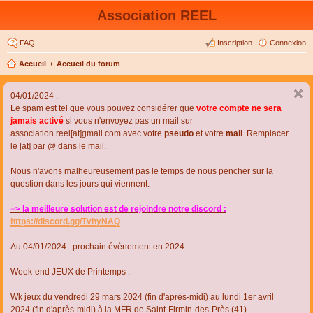
Association REEL
FAQ
Inscription
Connexion
Accueil
Accueil du forum
04/01/2024 :
Le spam est tel que vous pouvez considérer que
votre compte ne sera
jamais activé
si vous n'envoyez pas un mail sur
association.reel[at]gmail.com avec votre
pseudo
et votre
mail
. Remplacer
le [at] par @ dans le mail.
Nous n'avons malheureusement pas le temps de nous pencher sur la
question dans les jours qui viennent.
=> la meilleure solution est de rejoindre notre discord :
https://discord.gg/TvhyNAQ
Au 04/01/2024 : prochain évènement en 2024
Week-end JEUX de Printemps :
Wk jeux du vendredi 29 mars 2024 (fin d'après-midi) au lundi 1er avril
2024 (fin d'après-midi) à la MFR de Saint-Firmin-des-Près (41)