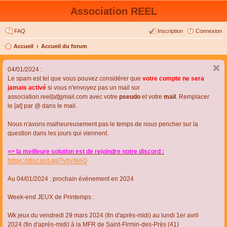
Association REEL
FAQ
Inscription
Connexion
Accueil
Accueil du forum
04/01/2024 :
Le spam est tel que vous pouvez considérer que
votre compte ne sera
jamais activé
si vous n'envoyez pas un mail sur
association.reel[at]gmail.com avec votre
pseudo
et votre
mail
. Remplacer
le [at] par @ dans le mail.
Nous n'avons malheureusement pas le temps de nous pencher sur la
question dans les jours qui viennent.
=> la meilleure solution est de rejoindre notre discord :
https://discord.gg/TvhyNAQ
Au 04/01/2024 : prochain évènement en 2024
Week-end JEUX de Printemps :
Wk jeux du vendredi 29 mars 2024 (fin d'après-midi) au lundi 1er avril
2024 (fin d'après-midi) à la MFR de Saint-Firmin-des-Près (41)