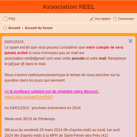
Association REEL
FAQ
Inscription
Connexion
Accueil
Accueil du forum
04/01/2024 :
Le spam est tel que vous pouvez considérer que
votre compte ne sera
jamais activé
si vous n'envoyez pas un mail sur
association.reel[at]gmail.com avec votre
pseudo
et votre
mail
. Remplacer
le [at] par @ dans le mail.
Nous n'avons malheureusement pas le temps de nous pencher sur la
question dans les jours qui viennent.
=> la meilleure solution est de rejoindre notre discord :
https://discord.gg/TvhyNAQ
Au 04/01/2024 : prochain évènement en 2024
Week-end JEUX de Printemps :
Wk jeux du vendredi 29 mars 2024 (fin d'après-midi) au lundi 1er avril
2024 (fin d'après-midi) à la MFR de Saint-Firmin-des-Près (41)