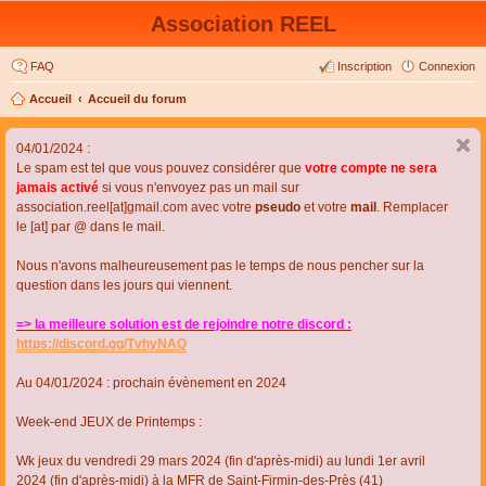
Association REEL
FAQ
Inscription
Connexion
Accueil
Accueil du forum
04/01/2024 :
Le spam est tel que vous pouvez considérer que
votre compte ne sera
jamais activé
si vous n'envoyez pas un mail sur
association.reel[at]gmail.com avec votre
pseudo
et votre
mail
. Remplacer
le [at] par @ dans le mail.
Nous n'avons malheureusement pas le temps de nous pencher sur la
question dans les jours qui viennent.
=> la meilleure solution est de rejoindre notre discord :
https://discord.gg/TvhyNAQ
Au 04/01/2024 : prochain évènement en 2024
Week-end JEUX de Printemps :
Wk jeux du vendredi 29 mars 2024 (fin d'après-midi) au lundi 1er avril
2024 (fin d'après-midi) à la MFR de Saint-Firmin-des-Près (41)