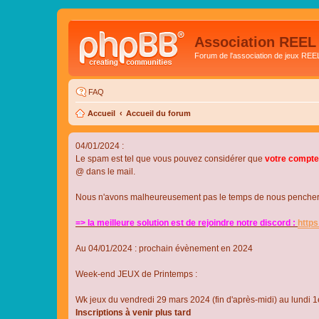
Association REEL
Forum de l'association de jeux REE
FAQ
Accueil
Accueil du forum
04/01/2024 :
Le spam est tel que vous pouvez considérer que
votre compte
@ dans le mail.
Nous n'avons malheureusement pas le temps de nous pencher su
=> la meilleure solution est de rejoindre notre discord :
http
Au 04/01/2024 : prochain évènement en 2024
Week-end JEUX de Printemps :
Wk jeux du vendredi 29 mars 2024 (fin d'après-midi) au lundi 1e
Inscriptions à venir plus tard