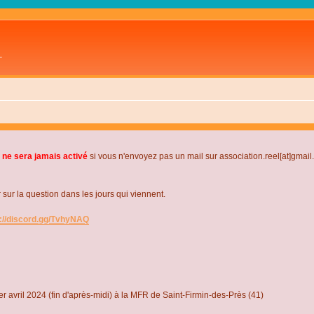
L
 ne sera jamais activé
si vous n'envoyez pas un mail sur association.reel[at]gmai
r la question dans les jours qui viennent.
s://discord.gg/TvhyNAQ
r avril 2024 (fin d'après-midi) à la MFR de Saint-Firmin-des-Près (41)