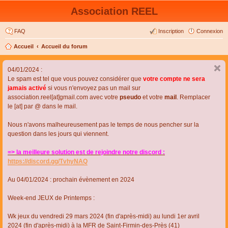
Association REEL
FAQ
Inscription
Connexion
Accueil
Accueil du forum
04/01/2024 :
Le spam est tel que vous pouvez considérer que
votre compte ne sera
jamais activé
si vous n'envoyez pas un mail sur
association.reel[at]gmail.com avec votre
pseudo
et votre
mail
. Remplacer
le [at] par @ dans le mail.
Nous n'avons malheureusement pas le temps de nous pencher sur la
question dans les jours qui viennent.
=> la meilleure solution est de rejoindre notre discord :
https://discord.gg/TvhyNAQ
Au 04/01/2024 : prochain évènement en 2024
Week-end JEUX de Printemps :
Wk jeux du vendredi 29 mars 2024 (fin d'après-midi) au lundi 1er avril
2024 (fin d'après-midi) à la MFR de Saint-Firmin-des-Près (41)