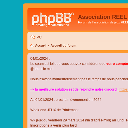
Association REEL
Forum de l'association de jeux REE
FAQ
Accueil
Accueil du forum
04/01/2024 :
Le spam est tel que vous pouvez considérer que
votre compte
@ dans le mail.
Nous n'avons malheureusement pas le temps de nous pencher su
=> la meilleure solution est de rejoindre notre discord :
http
Au 04/01/2024 : prochain évènement en 2024
Week-end JEUX de Printemps :
Wk jeux du vendredi 29 mars 2024 (fin d'après-midi) au lundi 1e
Inscriptions à venir plus tard