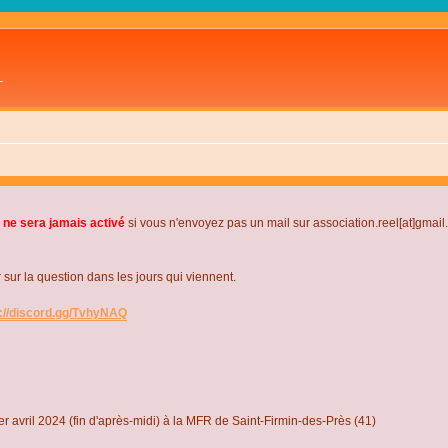
L
 ne sera jamais activé
si vous n'envoyez pas un mail sur association.reel[at]gmai
r la question dans les jours qui viennent.
s://discord.gg/TvhyNAQ
r avril 2024 (fin d'après-midi) à la MFR de Saint-Firmin-des-Près (41)