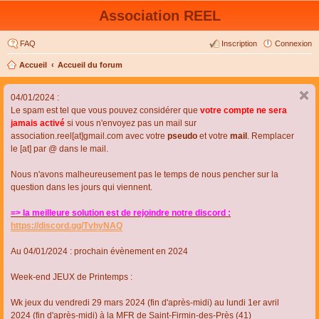
Association REEL
FAQ
Inscription
Connexion
Accueil
Accueil du forum
04/01/2024 :
Le spam est tel que vous pouvez considérer que
votre compte ne sera
jamais activé
si vous n'envoyez pas un mail sur
association.reel[at]gmail.com avec votre
pseudo
et votre
mail
. Remplacer
le [at] par @ dans le mail.
Nous n'avons malheureusement pas le temps de nous pencher sur la
question dans les jours qui viennent.
=> la meilleure solution est de rejoindre notre discord :
https://discord.gg/TvhyNAQ
Au 04/01/2024 : prochain évènement en 2024
Week-end JEUX de Printemps :
Wk jeux du vendredi 29 mars 2024 (fin d'après-midi) au lundi 1er avril
2024 (fin d'après-midi) à la MFR de Saint-Firmin-des-Près (41)