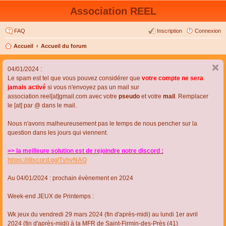
Association REEL
FAQ
Inscription
Connexion
Accueil
Accueil du forum
04/01/2024 :
Le spam est tel que vous pouvez considérer que
votre compte ne sera
jamais activé
si vous n'envoyez pas un mail sur
association.reel[at]gmail.com avec votre
pseudo
et votre
mail
. Remplacer
le [at] par @ dans le mail.
Nous n'avons malheureusement pas le temps de nous pencher sur la
question dans les jours qui viennent.
=> la meilleure solution est de rejoindre notre discord :
https://discord.gg/TvhyNAQ
Au 04/01/2024 : prochain évènement en 2024
Week-end JEUX de Printemps :
Wk jeux du vendredi 29 mars 2024 (fin d'après-midi) au lundi 1er avril
2024 (fin d'après-midi) à la MFR de Saint-Firmin-des-Près (41)