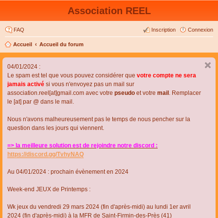
Association REEL
FAQ
Inscription
Connexion
Accueil
Accueil du forum
04/01/2024 :
Le spam est tel que vous pouvez considérer que
votre compte ne sera
jamais activé
si vous n'envoyez pas un mail sur
association.reel[at]gmail.com avec votre
pseudo
et votre
mail
. Remplacer
le [at] par @ dans le mail.
Nous n'avons malheureusement pas le temps de nous pencher sur la
question dans les jours qui viennent.
=> la meilleure solution est de rejoindre notre discord :
https://discord.gg/TvhyNAQ
Au 04/01/2024 : prochain évènement en 2024
Week-end JEUX de Printemps :
Wk jeux du vendredi 29 mars 2024 (fin d'après-midi) au lundi 1er avril
2024 (fin d'après-midi) à la MFR de Saint-Firmin-des-Près (41)