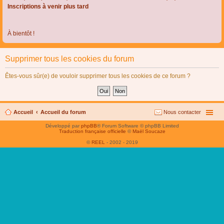
Inscriptions à venir plus tard
À bientôt !
Supprimer tous les cookies du forum
Êtes-vous sûr(e) de vouloir supprimer tous les cookies de ce forum ?
Accueil
Accueil du forum
Nous contacter
Développé par
phpBB
® Forum Software © phpBB Limited
Traduction française officielle
©
Maël Soucaze
©
REEL
- 2002 - 2019