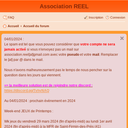
Association REEL
FAQ
Inscription
Connexion
Accueil
Accueil du forum
04/01/2024 :
Le spam est tel que vous pouvez considérer que
votre compte ne sera
jamais activé
si vous n'envoyez pas un mail sur
association.reel[at]gmail.com avec votre
pseudo
et votre
mail
. Remplacer
le [at] par @ dans le mail.
Nous n'avons malheureusement pas le temps de nous pencher sur la
question dans les jours qui viennent.
=> la meilleure solution est de rejoindre notre discord :
https://discord.gg/TvhyNAQ
Au 04/01/2024 : prochain évènement en 2024
Week-end JEUX de Printemps :
Wk jeux du vendredi 29 mars 2024 (fin d'après-midi) au lundi 1er avril
2024 (fin d'après-midi) à la MFR de Saint-Firmin-des-Près (41)