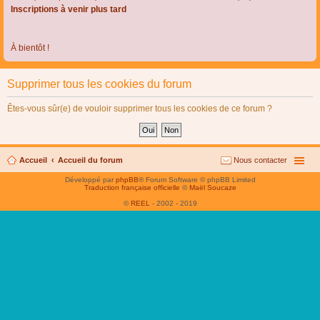
Inscriptions à venir plus tard
À bientôt !
Supprimer tous les cookies du forum
Êtes-vous sûr(e) de vouloir supprimer tous les cookies de ce forum ?
Accueil
Accueil du forum
Nous contacter
Développé par
phpBB
® Forum Software © phpBB Limited
Traduction française officielle
©
Maël Soucaze
©
REEL
- 2002 - 2019