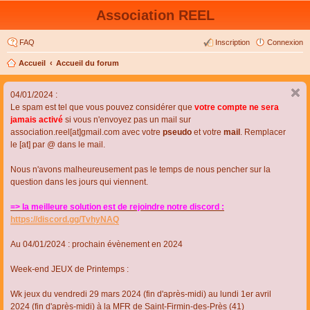
Association REEL
FAQ
Inscription
Connexion
Accueil
Accueil du forum
04/01/2024 :
Le spam est tel que vous pouvez considérer que
votre compte ne sera
jamais activé
si vous n'envoyez pas un mail sur
association.reel[at]gmail.com avec votre
pseudo
et votre
mail
. Remplacer
le [at] par @ dans le mail.
Nous n'avons malheureusement pas le temps de nous pencher sur la
question dans les jours qui viennent.
=> la meilleure solution est de rejoindre notre discord :
https://discord.gg/TvhyNAQ
Au 04/01/2024 : prochain évènement en 2024
Week-end JEUX de Printemps :
Wk jeux du vendredi 29 mars 2024 (fin d'après-midi) au lundi 1er avril
2024 (fin d'après-midi) à la MFR de Saint-Firmin-des-Près (41)