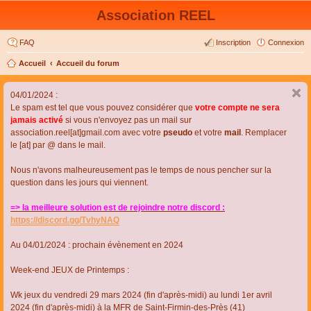
Association REEL
FAQ
Inscription
Connexion
Accueil
Accueil du forum
04/01/2024 :
Le spam est tel que vous pouvez considérer que
votre compte ne sera
jamais activé
si vous n'envoyez pas un mail sur
association.reel[at]gmail.com avec votre
pseudo
et votre
mail
. Remplacer
le [at] par @ dans le mail.
Nous n'avons malheureusement pas le temps de nous pencher sur la
question dans les jours qui viennent.
=> la meilleure solution est de rejoindre notre discord :
https://discord.gg/TvhyNAQ
Au 04/01/2024 : prochain évènement en 2024
Week-end JEUX de Printemps :
Wk jeux du vendredi 29 mars 2024 (fin d'après-midi) au lundi 1er avril
2024 (fin d'après-midi) à la MFR de Saint-Firmin-des-Près (41)