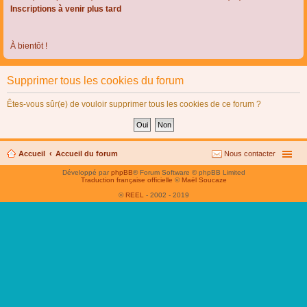
Inscriptions à venir plus tard
À bientôt !
Supprimer tous les cookies du forum
Êtes-vous sûr(e) de vouloir supprimer tous les cookies de ce forum ?
Accueil
Accueil du forum
Nous contacter
Développé par
phpBB
® Forum Software © phpBB Limited
Traduction française officielle
©
Maël Soucaze
©
REEL
- 2002 - 2019