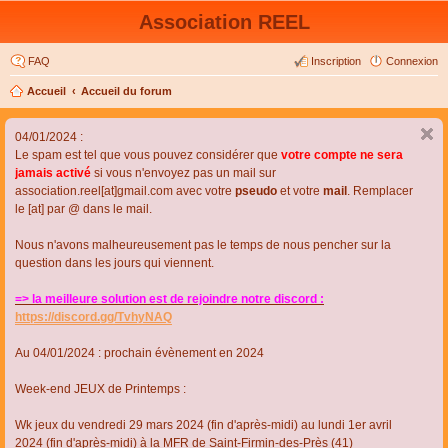
Association REEL
FAQ
Inscription
Connexion
Accueil
Accueil du forum
04/01/2024 :
Le spam est tel que vous pouvez considérer que
votre compte ne sera
jamais activé
si vous n'envoyez pas un mail sur
association.reel[at]gmail.com avec votre
pseudo
et votre
mail
. Remplacer
le [at] par @ dans le mail.
Nous n'avons malheureusement pas le temps de nous pencher sur la
question dans les jours qui viennent.
=> la meilleure solution est de rejoindre notre discord :
https://discord.gg/TvhyNAQ
Au 04/01/2024 : prochain évènement en 2024
Week-end JEUX de Printemps :
Wk jeux du vendredi 29 mars 2024 (fin d'après-midi) au lundi 1er avril
2024 (fin d'après-midi) à la MFR de Saint-Firmin-des-Près (41)