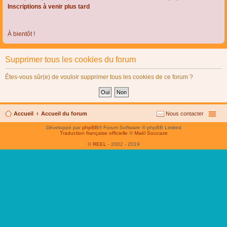
Inscriptions à venir plus tard
À bientôt !
Supprimer tous les cookies du forum
Êtes-vous sûr(e) de vouloir supprimer tous les cookies de ce forum ?
Accueil
Accueil du forum
Nous contacter
Développé par
phpBB
® Forum Software © phpBB Limited
Traduction française officielle
©
Maël Soucaze
©
REEL
- 2002 - 2019