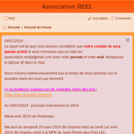
Association REEL
FAQ
Inscription
Connexion
Accueil
Accueil du forum
04/01/2024 :
Le spam est tel que vous pouvez considérer que
votre compte ne sera
jamais activé
si vous n'envoyez pas un mail sur
association.reel[at]gmail.com avec votre
pseudo
et votre
mail
. Remplacer
le [at] par @ dans le mail.
Nous n'avons malheureusement pas le temps de nous pencher sur la
question dans les jours qui viennent.
=> la meilleure solution est de rejoindre notre discord :
https://discord.gg/TvhyNAQ
Au 04/01/2024 : prochain évènement en 2024
Week-end JEUX de Printemps :
Wk jeux du vendredi 29 mars 2024 (fin d'après-midi) au lundi 1er avril
2024 (fin d'après-midi) à la MFR de Saint-Firmin-des-Près (41)