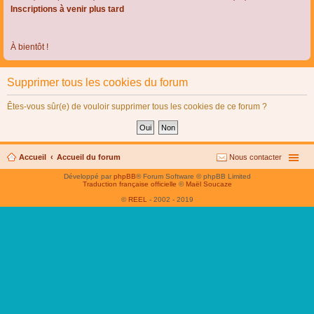
Inscriptions à venir plus tard
À bientôt !
Supprimer tous les cookies du forum
Êtes-vous sûr(e) de vouloir supprimer tous les cookies de ce forum ?
Accueil
Accueil du forum
Nous contacter
Développé par
phpBB
® Forum Software © phpBB Limited
Traduction française officielle
©
Maël Soucaze
©
REEL
- 2002 - 2019