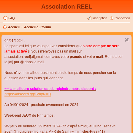
Association REEL
FAQ
Inscription
Connexion
Accueil
Accueil du forum
04/01/2024 :
Le spam est tel que vous pouvez considérer que
votre compte ne sera
jamais activé
si vous n'envoyez pas un mail sur
association.reel[at]gmail.com avec votre
pseudo
et votre
mail
. Remplacer
le [at] par @ dans le mail.
Nous n'avons malheureusement pas le temps de nous pencher sur la
question dans les jours qui viennent.
=> la meilleure solution est de rejoindre notre discord :
https://discord.gg/TvhyNAQ
Au 04/01/2024 : prochain évènement en 2024
Week-end JEUX de Printemps :
Wk jeux du vendredi 29 mars 2024 (fin d'après-midi) au lundi 1er avril
2024 (fin d'après-midi) à la MFR de Saint-Firmin-des-Près (41)