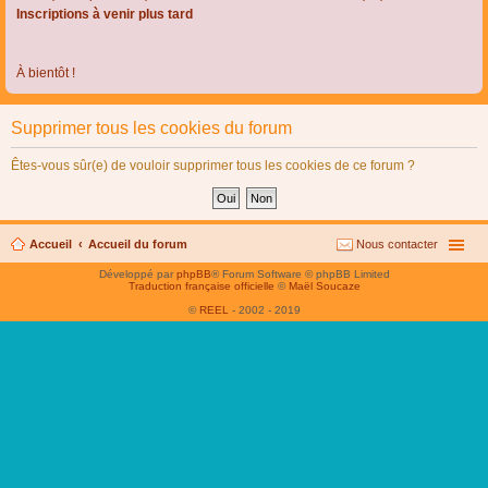
Inscriptions à venir plus tard
À bientôt !
Supprimer tous les cookies du forum
Êtes-vous sûr(e) de vouloir supprimer tous les cookies de ce forum ?
Accueil
Accueil du forum
Nous contacter
Développé par
phpBB
® Forum Software © phpBB Limited
Traduction française officielle
©
Maël Soucaze
©
REEL
- 2002 - 2019