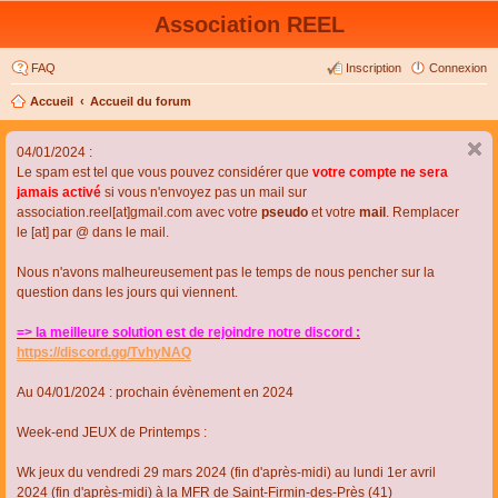
Association REEL
FAQ
Inscription
Connexion
Accueil
Accueil du forum
04/01/2024 :
Le spam est tel que vous pouvez considérer que
votre compte ne sera
jamais activé
si vous n'envoyez pas un mail sur
association.reel[at]gmail.com avec votre
pseudo
et votre
mail
. Remplacer
le [at] par @ dans le mail.
Nous n'avons malheureusement pas le temps de nous pencher sur la
question dans les jours qui viennent.
=> la meilleure solution est de rejoindre notre discord :
https://discord.gg/TvhyNAQ
Au 04/01/2024 : prochain évènement en 2024
Week-end JEUX de Printemps :
Wk jeux du vendredi 29 mars 2024 (fin d'après-midi) au lundi 1er avril
2024 (fin d'après-midi) à la MFR de Saint-Firmin-des-Près (41)