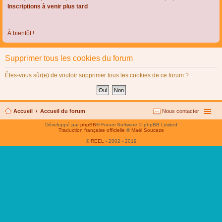
Inscriptions à venir plus tard
À bientôt !
Supprimer tous les cookies du forum
Êtes-vous sûr(e) de vouloir supprimer tous les cookies de ce forum ?
Accueil
Accueil du forum
Nous contacter
Développé par
phpBB
® Forum Software © phpBB Limited
Traduction française officielle
©
Maël Soucaze
©
REEL
- 2002 - 2019