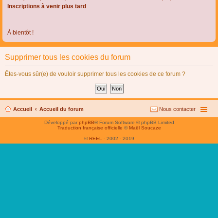
Inscriptions à venir plus tard
À bientôt !
Supprimer tous les cookies du forum
Êtes-vous sûr(e) de vouloir supprimer tous les cookies de ce forum ?
Accueil
Accueil du forum
Nous contacter
Développé par
phpBB
® Forum Software © phpBB Limited
Traduction française officielle
©
Maël Soucaze
©
REEL
- 2002 - 2019