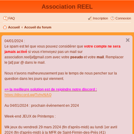
Association REEL
FAQ
Inscription
Connexion
Accueil
Accueil du forum
04/01/2024 :
Le spam est tel que vous pouvez considérer que
votre compte ne sera
jamais activé
si vous n'envoyez pas un mail sur
association.reel[at]gmail.com avec votre
pseudo
et votre
mail
. Remplacer
le [at] par @ dans le mail.
Nous n'avons malheureusement pas le temps de nous pencher sur la
question dans les jours qui viennent.
=> la meilleure solution est de rejoindre notre discord :
https://discord.gg/TvhyNAQ
Au 04/01/2024 : prochain évènement en 2024
Week-end JEUX de Printemps :
Wk jeux du vendredi 29 mars 2024 (fin d'après-midi) au lundi 1er avril
2024 (fin d'après-midi) à la MFR de Saint-Firmin-des-Près (41)