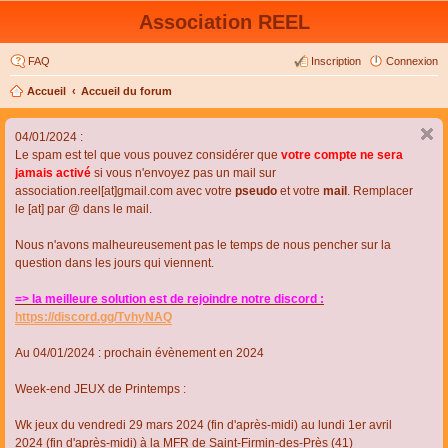
Association REEL
FAQ
Inscription
Connexion
Accueil
Accueil du forum
04/01/2024 :
Le spam est tel que vous pouvez considérer que
votre compte ne sera
jamais activé
si vous n'envoyez pas un mail sur
association.reel[at]gmail.com avec votre
pseudo
et votre
mail
. Remplacer
le [at] par @ dans le mail.
Nous n'avons malheureusement pas le temps de nous pencher sur la
question dans les jours qui viennent.
=> la meilleure solution est de rejoindre notre discord :
https://discord.gg/TvhyNAQ
Au 04/01/2024 : prochain évènement en 2024
Week-end JEUX de Printemps :
Wk jeux du vendredi 29 mars 2024 (fin d'après-midi) au lundi 1er avril
2024 (fin d'après-midi) à la MFR de Saint-Firmin-des-Près (41)