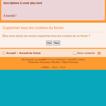
Inscriptions à venir plus tard
À bientôt !
Supprimer tous les cookies du forum
Êtes-vous sûr(e) de vouloir supprimer tous les cookies de ce forum ?
Accueil
Accueil du forum
Nous contacter
Développé par
phpBB
® Forum Software © phpBB Limited
Traduction française officielle
©
Maël Soucaze
©
REEL
- 2002 - 2019