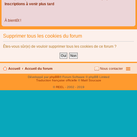
Inscriptions à venir plus tard
À bientôt !
Supprimer tous les cookies du forum
Êtes-vous sûr(e) de vouloir supprimer tous les cookies de ce forum ?
Accueil
Accueil du forum
Nous contacter
Développé par
phpBB
® Forum Software © phpBB Limited
Traduction française officielle
©
Maël Soucaze
©
REEL
- 2002 - 2019