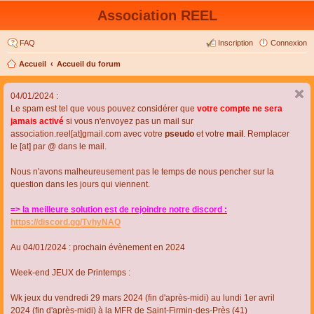
Association REEL
FAQ
Inscription
Connexion
Accueil
Accueil du forum
04/01/2024 :
Le spam est tel que vous pouvez considérer que
votre compte ne sera
jamais activé
si vous n'envoyez pas un mail sur
association.reel[at]gmail.com avec votre
pseudo
et votre
mail
. Remplacer
le [at] par @ dans le mail.
Nous n'avons malheureusement pas le temps de nous pencher sur la
question dans les jours qui viennent.
=> la meilleure solution est de rejoindre notre discord :
https://discord.gg/TvhyNAQ
Au 04/01/2024 : prochain évènement en 2024
Week-end JEUX de Printemps :
Wk jeux du vendredi 29 mars 2024 (fin d'après-midi) au lundi 1er avril
2024 (fin d'après-midi) à la MFR de Saint-Firmin-des-Près (41)