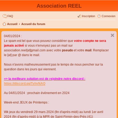
Association REEL
FAQ
Inscription
Connexion
Accueil
Accueil du forum
04/01/2024 :
Le spam est tel que vous pouvez considérer que
votre compte ne sera
jamais activé
si vous n'envoyez pas un mail sur
association.reel[at]gmail.com avec votre
pseudo
et votre
mail
. Remplacer
le [at] par @ dans le mail.
Nous n'avons malheureusement pas le temps de nous pencher sur la
question dans les jours qui viennent.
=> la meilleure solution est de rejoindre notre discord :
https://discord.gg/TvhyNAQ
Au 04/01/2024 : prochain évènement en 2024
Week-end JEUX de Printemps :
Wk jeux du vendredi 29 mars 2024 (fin d'après-midi) au lundi 1er avril
2024 (fin d'après-midi) à la MFR de Saint-Firmin-des-Près (41)