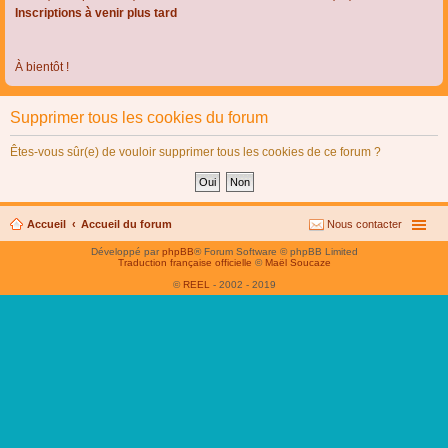
Inscriptions à venir plus tard
À bientôt !
Supprimer tous les cookies du forum
Êtes-vous sûr(e) de vouloir supprimer tous les cookies de ce forum ?
Accueil
Accueil du forum
Nous contacter
Développé par
phpBB
® Forum Software © phpBB Limited
Traduction française officielle
©
Maël Soucaze
©
REEL
- 2002 - 2019