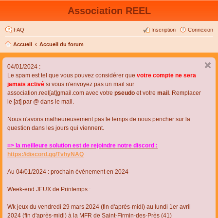
Association REEL
FAQ
Inscription
Connexion
Accueil
Accueil du forum
04/01/2024 :
Le spam est tel que vous pouvez considérer que
votre compte ne sera
jamais activé
si vous n'envoyez pas un mail sur
association.reel[at]gmail.com avec votre
pseudo
et votre
mail
. Remplacer
le [at] par @ dans le mail.
Nous n'avons malheureusement pas le temps de nous pencher sur la
question dans les jours qui viennent.
=> la meilleure solution est de rejoindre notre discord :
https://discord.gg/TvhyNAQ
Au 04/01/2024 : prochain évènement en 2024
Week-end JEUX de Printemps :
Wk jeux du vendredi 29 mars 2024 (fin d'après-midi) au lundi 1er avril
2024 (fin d'après-midi) à la MFR de Saint-Firmin-des-Près (41)