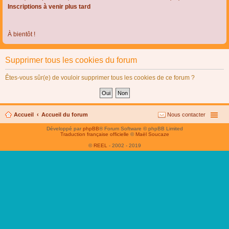
Inscriptions à venir plus tard
À bientôt !
Supprimer tous les cookies du forum
Êtes-vous sûr(e) de vouloir supprimer tous les cookies de ce forum ?
Accueil
Accueil du forum
Nous contacter
Développé par
phpBB
® Forum Software © phpBB Limited
Traduction française officielle
©
Maël Soucaze
©
REEL
- 2002 - 2019