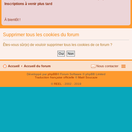
Inscriptions à venir plus tard
À bientôt !
Supprimer tous les cookies du forum
Êtes-vous sûr(e) de vouloir supprimer tous les cookies de ce forum ?
Accueil
Accueil du forum
Nous contacter
Développé par
phpBB
® Forum Software © phpBB Limited
Traduction française officielle
©
Maël Soucaze
©
REEL
- 2002 - 2019