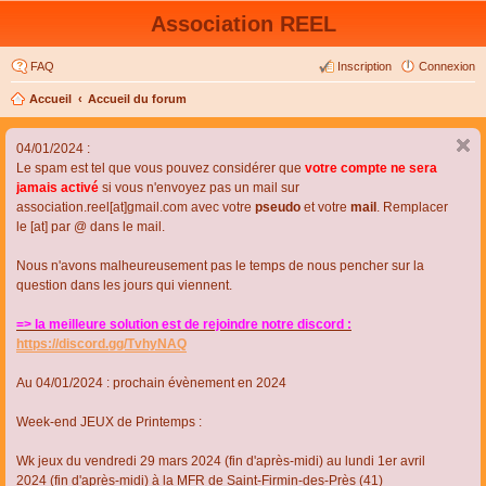
Association REEL
FAQ
Inscription
Connexion
Accueil
Accueil du forum
04/01/2024 :
Le spam est tel que vous pouvez considérer que
votre compte ne sera
jamais activé
si vous n'envoyez pas un mail sur
association.reel[at]gmail.com avec votre
pseudo
et votre
mail
. Remplacer
le [at] par @ dans le mail.
Nous n'avons malheureusement pas le temps de nous pencher sur la
question dans les jours qui viennent.
=> la meilleure solution est de rejoindre notre discord :
https://discord.gg/TvhyNAQ
Au 04/01/2024 : prochain évènement en 2024
Week-end JEUX de Printemps :
Wk jeux du vendredi 29 mars 2024 (fin d'après-midi) au lundi 1er avril
2024 (fin d'après-midi) à la MFR de Saint-Firmin-des-Près (41)