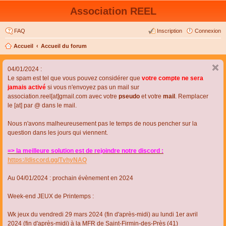
Association REEL
FAQ
Inscription
Connexion
Accueil
Accueil du forum
04/01/2024 :
Le spam est tel que vous pouvez considérer que
votre compte ne sera
jamais activé
si vous n'envoyez pas un mail sur
association.reel[at]gmail.com avec votre
pseudo
et votre
mail
. Remplacer
le [at] par @ dans le mail.
Nous n'avons malheureusement pas le temps de nous pencher sur la
question dans les jours qui viennent.
=> la meilleure solution est de rejoindre notre discord :
https://discord.gg/TvhyNAQ
Au 04/01/2024 : prochain évènement en 2024
Week-end JEUX de Printemps :
Wk jeux du vendredi 29 mars 2024 (fin d'après-midi) au lundi 1er avril
2024 (fin d'après-midi) à la MFR de Saint-Firmin-des-Près (41)