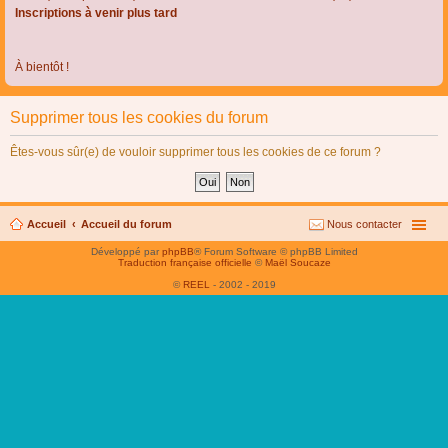
Inscriptions à venir plus tard
À bientôt !
Supprimer tous les cookies du forum
Êtes-vous sûr(e) de vouloir supprimer tous les cookies de ce forum ?
Accueil
Accueil du forum
Nous contacter
Développé par
phpBB
® Forum Software © phpBB Limited
Traduction française officielle
©
Maël Soucaze
©
REEL
- 2002 - 2019