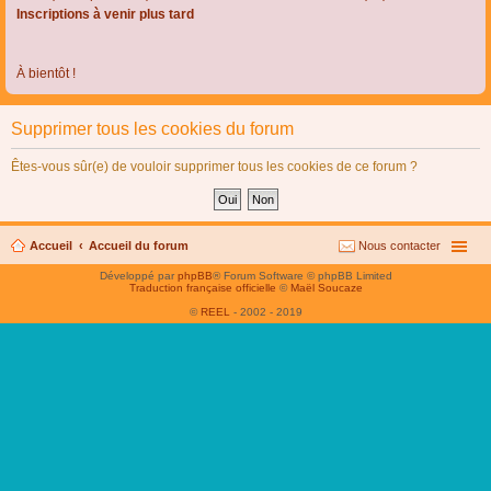
Inscriptions à venir plus tard
À bientôt !
Supprimer tous les cookies du forum
Êtes-vous sûr(e) de vouloir supprimer tous les cookies de ce forum ?
Accueil
Accueil du forum
Nous contacter
Développé par
phpBB
® Forum Software © phpBB Limited
Traduction française officielle
©
Maël Soucaze
©
REEL
- 2002 - 2019