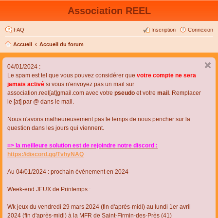
Association REEL
FAQ
Inscription
Connexion
Accueil
Accueil du forum
04/01/2024 :
Le spam est tel que vous pouvez considérer que
votre compte ne sera
jamais activé
si vous n'envoyez pas un mail sur
association.reel[at]gmail.com avec votre
pseudo
et votre
mail
. Remplacer
le [at] par @ dans le mail.
Nous n'avons malheureusement pas le temps de nous pencher sur la
question dans les jours qui viennent.
=> la meilleure solution est de rejoindre notre discord :
https://discord.gg/TvhyNAQ
Au 04/01/2024 : prochain évènement en 2024
Week-end JEUX de Printemps :
Wk jeux du vendredi 29 mars 2024 (fin d'après-midi) au lundi 1er avril
2024 (fin d'après-midi) à la MFR de Saint-Firmin-des-Près (41)