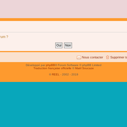
orum ?
Nous contacter
Supprimer t
Développé par
phpBB
® Forum Software © phpBB Limited
Traduction française officielle
©
Maël Soucaze
©
REEL
- 2002 - 2019