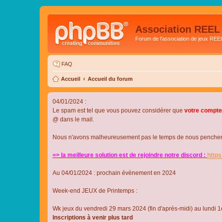
Association REEL
Forum de l'association de jeux REE
FAQ
Accueil
Accueil du forum
04/01/2024 :
Le spam est tel que vous pouvez considérer que
votre compte
@ dans le mail.
Nous n'avons malheureusement pas le temps de nous pencher su
=> la meilleure solution est de rejoindre notre discord :
http
Au 04/01/2024 : prochain évènement en 2024
Week-end JEUX de Printemps :
Wk jeux du vendredi 29 mars 2024 (fin d'après-midi) au lundi 1e
Inscriptions à venir plus tard