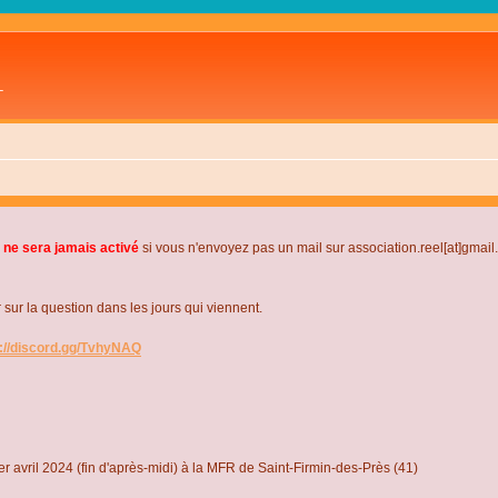
L
 ne sera jamais activé
si vous n'envoyez pas un mail sur association.reel[at]gmai
r la question dans les jours qui viennent.
s://discord.gg/TvhyNAQ
r avril 2024 (fin d'après-midi) à la MFR de Saint-Firmin-des-Près (41)