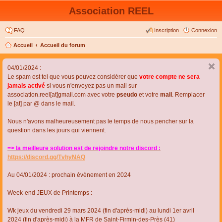
Association REEL
FAQ
Inscription
Connexion
Accueil
Accueil du forum
04/01/2024 :
Le spam est tel que vous pouvez considérer que
votre compte ne sera
jamais activé
si vous n'envoyez pas un mail sur
association.reel[at]gmail.com avec votre
pseudo
et votre
mail
. Remplacer
le [at] par @ dans le mail.
Nous n'avons malheureusement pas le temps de nous pencher sur la
question dans les jours qui viennent.
=> la meilleure solution est de rejoindre notre discord :
https://discord.gg/TvhyNAQ
Au 04/01/2024 : prochain évènement en 2024
Week-end JEUX de Printemps :
Wk jeux du vendredi 29 mars 2024 (fin d'après-midi) au lundi 1er avril
2024 (fin d'après-midi) à la MFR de Saint-Firmin-des-Près (41)